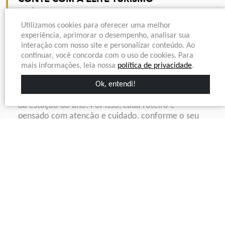
Viagem com suporte local
Utilizamos cookies para oferecer uma melhor
experiência, aprimorar o desempenho, analisar sua
Com planejamento detalhado e conhecimento
interação com nosso site e personalizar conteúdo. Ao
local, a equipe da
Elite Turismo Paris
transforma
continuar, você concorda com o uso de cookies. Para
sua viagem em uma experiência inesquecível.
mais informações, leia nossa
política de privacidade
.
Oferecemos passeios privativos, serviços
personalizados e atendimento em português tudo
Ok, entendi!
com conforto e sofisticação, independentemente
da estação do ano. Por isso, cada roteiro é
pensado com atenção e cuidado, conforme o seu
perfil e interesses.
Desde transfers até reservas exclusivas, cuidamos
de cada detalhe para que você aproveite Paris com
leveza e segurança. Afinal, descobrir a cidade luz
com suporte local faz toda a diferença
Voltar