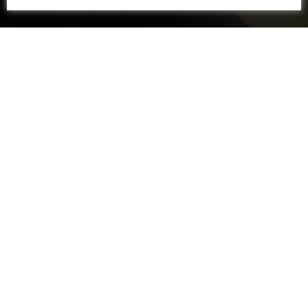
DATAS FLEXÍVEIS
DURAÇÃO
No dia de sua escolha.
Entre 2 horas e 3 horas.
SAÍDA
GUIA BILÍNGUE
Do seu hotel em Paris.
Passeio realizado com guia
fluente em português.
VEÍCULOS EXECUTIVOS
RESERVA
Conforto, ar-condicionado,
Assessoria completa para
Wi-Fi e motorista à disposição.
a escolha e a reserva.
CRUZEIRO NO RIO SENA
Uma Noite Romântica em