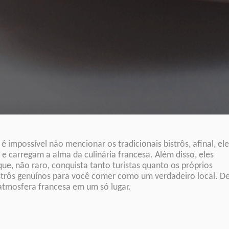
 impossível não mencionar os tradicionais bistrôs, afinal, ele
 carregam a alma da culinária francesa. Além disso, eles
e, não raro, conquista tanto turistas quanto os próprios
istrôs genuínos para você comer como um verdadeiro local. D
 atmosfera francesa em um só lugar.