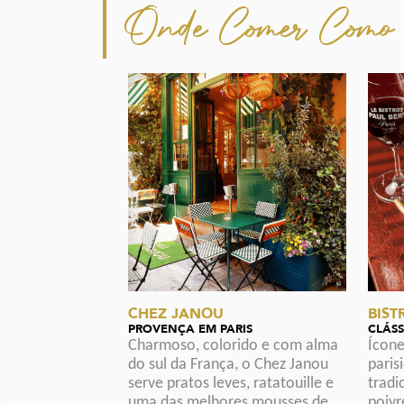
Onde Comer Como 
CHEZ JANOU
BIST
PROVENÇA EM PARIS
CLÁS
Charmoso, colorido e com alma
Ícone
do sul da França, o Chez Janou
paris
serve pratos leves, ratatouille e
tradi
uma das melhores mousses de
poivr