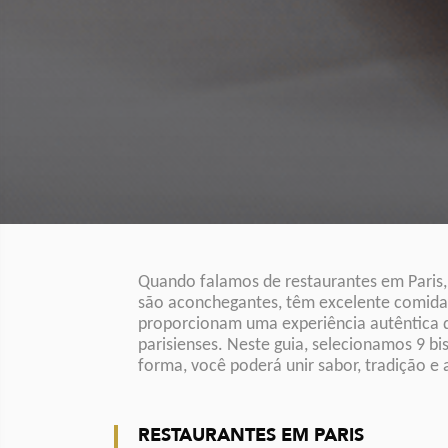
Quando falamos de restaurantes em Paris, é
são aconchegantes, têm excelente comida e
proporcionam uma experiência autêntica qu
parisienses. Neste guia, selecionamos 9 b
forma, você poderá unir sabor, tradição e
RESTAURANTES EM PARIS