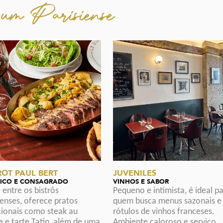
um Parisiense
ROT PAUL BERT
JUVENILES
SICO E CONSAGRADO
VINHOS E SABOR
 entre os bistrôs
Pequeno e intimista, é ideal p
ienses, oferece pratos
quem busca menus sazonais e
cionais como steak au
rótulos de vinhos franceses.
e e tarte Tatin, além de uma
Ambiente caloroso e serviço