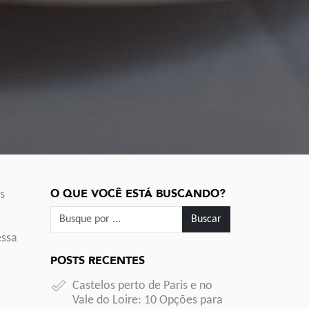
O QUE VOCÊ ESTÁ BUSCANDO?
s
Buscar
essa
POSTS RECENTES
Castelos perto de Paris e no
Vale do Loire:
10 Opções para