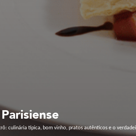
Parisiense
rô: culinária típica, bom vinho, pratos autênticos e o verdade